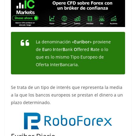
La denominación «
Euribor
» proviene
de
Eur
o
I
nter
B
ank
O
ffered
R
ate
o lo
que es lo mismo Tipo Europeo de
Oferta InterBancaria.
Se trata de un tipo de interés que representa la media
a la que los bancos europeos se prestan el dinero a un
plazo determinado.