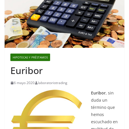
HIPOTECAS Y PRÉSTAMOS
Euribor
6 mayo 2020
laboratoriotrading
Euribor
, sin
duda un
término que
hemos
escuchado en
multitud de