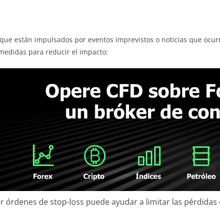
a que están impulsados por eventos imprevistos o noticias que ocur
medidas para reducir el impacto:
er órdenes de stop-loss puede ayudar a limitar las pérdida